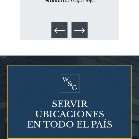
Graham la mejor ley...
metic
los 
SERVIR
UBICACIONES
EN TODO EL PAÍS