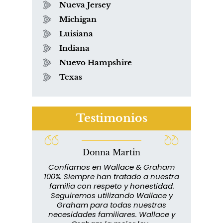
Nueva Jersey
Michigan
Luisiana
Indiana
Nuevo Hampshire
Texas
Testimonios
Donna Martin
lace y
Confiamos en Wallace & Graham
abuelo
100%. Siempre han tratado a nuestra
ext
s que
familia con respeto y honestidad.
m
rmados,
Seguiremos utilizando Wallace y
imp
ra
Graham para todas nuestras
in
o...
necesidades familiares. Wallace y
m