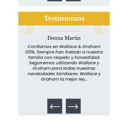
Testimonios
Donna Martin
¿Quién corre el riesgo de
lace y
Confiamos en Wallace & Graham
¿Mesotelioma?
abuelo
100%. Siempre han tratado a nuestra
ext
s que
familia con respeto y honestidad.
m
rmados,
Seguiremos utilizando Wallace y
imp
ra
Graham para todas nuestras
in
o...
necesidades familiares. Wallace y
m
Graham la mejor ley...
metic
los 
Talco en polvo
Ovary cancer