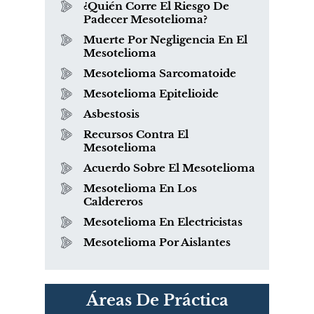
¿Quién Corre El Riesgo De
Padecer Mesotelioma?
Muerte Por Negligencia En El
Mesotelioma
Mesotelioma Sarcomatoide
Mesotelioma Epitelioide
Asbestosis
Recursos Contra El
Mesotelioma
Acuerdo Sobre El Mesotelioma
Mesotelioma En Los
Caldereros
Mesotelioma En Electricistas
Mesotelioma Por Aislantes
PVC Cloruro de polivinilo
Áreas De Práctica
Exposición