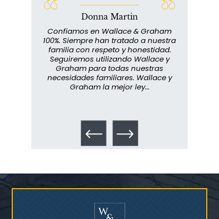
Donna Martin
¿Quién corre el riesgo de
lace y
Confiamos en Wallace & Graham
¿Mesotelioma?
abuelo
100%. Siempre han tratado a nuestra
ext
s que
familia con respeto y honestidad.
m
rmados,
Seguiremos utilizando Wallace y
imp
ra
Graham para todas nuestras
in
o...
necesidades familiares. Wallace y
m
Graham la mejor ley...
metic
los 
Talco en polvo
Ovary cancer