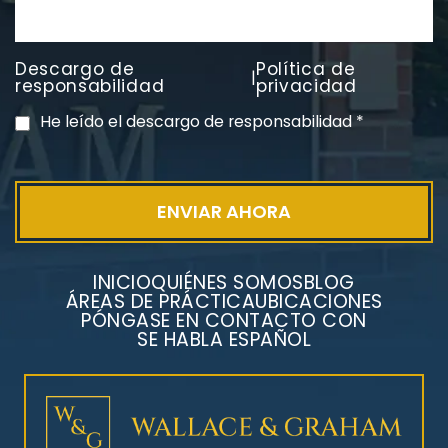
Descargo de
Política de
|
PVC Cloruro de polivinilo
responsabilidad
privacidad
Exposición
He leído el descargo de responsabilidad
*
INICIO
QUIÉNES SOMOS
BLOG
ÁREAS DE PRÁCTICA
UBICACIONES
PÓNGASE EN CONTACTO CON
SE HABLA ESPAÑOL
Litigios por mesotelioma