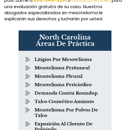
país. Llame a
800-849-5291
o
contacto en línea
para
una evaluación gratuita de su caso. Nuestros
abogados especializados en mesotelioma le
explicarán sus derechos y lucharán por usted.
North Carolina
Áreas De Práctica
Litigios Por Mesotelioma
Mesotelioma Peritoneal
Mesotelioma Pleural
Mesotelioma Pericárdico
Demanda Contra Roundup
Talco Cosmético Amianto
Mesotelioma Por Polvos De
Talco
Exposición Al Cloruro De
Polivinilo