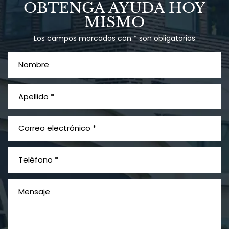
Talco en polvo
OBTENGA AYUDA HOY
Ovary cancer
MISMO
Los campos marcados con * son obligatorios
¿Qué es el mesotelioma?