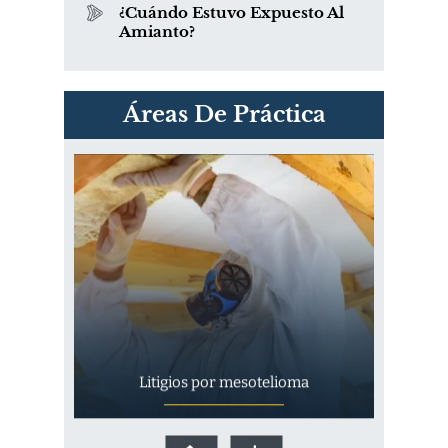
¿Cuándo Estuvo Expuesto Al
Amianto?
PVC Cloruro de polivinilo
Áreas De Práctica
Exposición
Litigios por mesotelioma