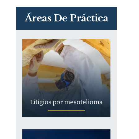
PVC Cloruro de polivinilo
Exposición
Áreas De Práctica
Litigios por mesotelioma