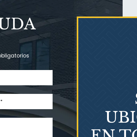
YUDA
bligatorios
UB
EN T