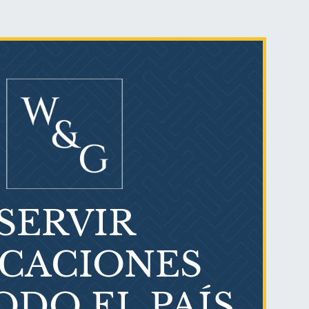
Ovary cancer
SERVIR
¿Qué es el mesotelioma?
ICACIONES
ODO EL PAÍS