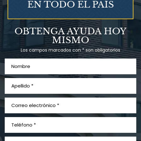
EN TODO EL PAÍS
Talco en polvo
OBTENGA AYUDA HOY
Ovary cancer
MISMO
Los campos marcados con * son obligatorios
¿Qué es el mesotelioma?