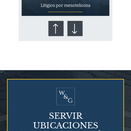
Litigios por mesotelioma
¿Quién corre el riesgo de
¿Mesotelioma?
SERVIR
UBICACIONES