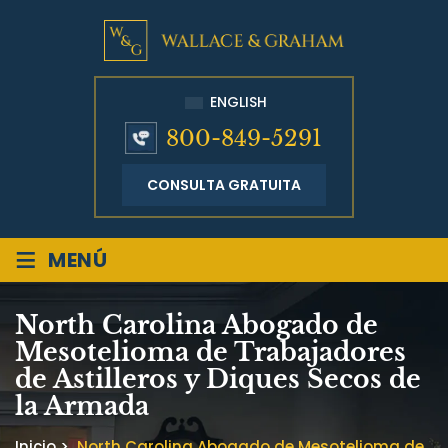
ENGLISH
800-849-5291
CONSULTA GRATUITA
≡
MENÚ
North Carolina Abogado de
Mesotelioma de Trabajadores
de Astilleros y Diques Secos de
la Armada
Inicio
>
North Carolina Abogado de Mesotelioma de