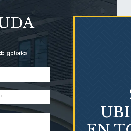
YUDA
bligatorios
UB
EN T