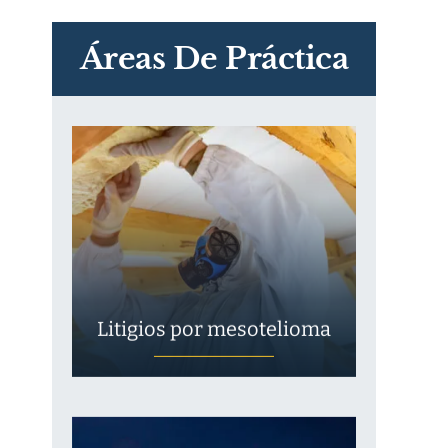
PVC Cloruro de polivinilo
Exposición
Áreas De Práctica
Litigios por mesotelioma