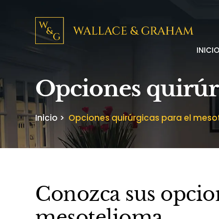
INICI
Opciones quirúr
Inicio
>
Opciones quirúrgicas para el meso
Conozca sus opcion
mesotelioma