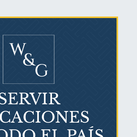
Ovary cancer
SERVIR
¿Qué es el mesotelioma?
ICACIONES
ODO EL PAÍS