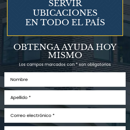
SERVIR
UBICACIONES
EN TODO EL PAÍS
Talco en polvo
OBTENGA AYUDA HOY
Ovary cancer
MISMO
Los campos marcados con * son obligatorios
¿Qué es el mesotelioma?