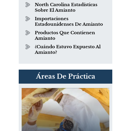
North Carolina Estadísticas
Sobre El Amianto
Importaciones
Estadounidenses De Amianto
Productos Que Contienen
Amianto
¿Cuándo Estuvo Expuesto Al
Amianto?
PVC Cloruro de polivinilo
Áreas De Práctica
Exposición