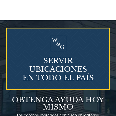
¿Quién corre el riesgo de
¿Mesotelioma?
SERVIR
UBICACIONES
EN TODO EL PAÍS
Talco en polvo
OBTENGA AYUDA HOY
Ovary cancer
MISMO
Los campos marcados con * son obligatorios