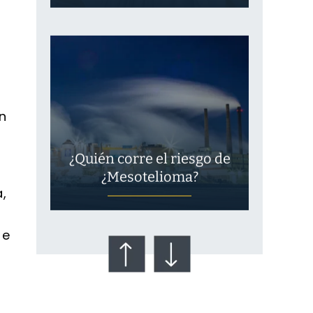
n
¿Quién corre el riesgo de
¿Mesotelioma?
,
 e