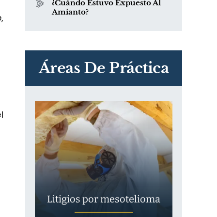
¿Cuándo Estuvo Expuesto Al
Amianto?
,
PVC Cloruro de polivinilo
Exposición
Áreas De Práctica
l
Litigios por mesotelioma