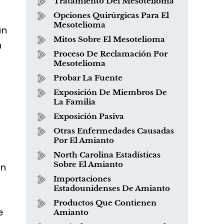
Tratamiento Del Mesotelioma
Opciones Quirúrgicas Para El
Mesotelioma
an
Mitos Sobre El Mesotelioma
n
Proceso De Reclamación Por
Mesotelioma
Probar La Fuente
Exposición De Miembros De
La Familia
Exposición Pasiva
Otras Enfermedades Causadas
¿Qué es el mesotelioma?
Por El Amianto
North Carolina Estadísticas
Sobre El Amianto
en
Importaciones
Estadounidenses De Amianto
Productos Que Contienen
e
Amianto