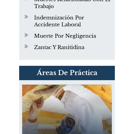
Trabajo
Indemnización Por
Accidente Laboral
Muerte Por Negligencia
Zantac Y Ranitidina
PVC Cloruro de polivinilo
Áreas De Práctica
Exposición