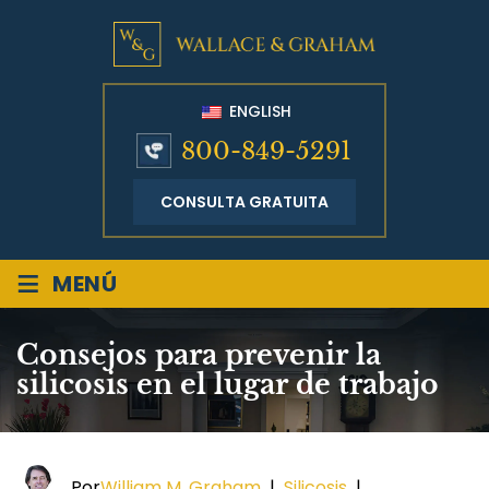
ENGLISH
800-849-5291
CONSULTA GRATUITA
≡
MENÚ
Consejos para prevenir la
silicosis en el lugar de trabajo
Por
William M. Graham
|
Silicosis
|