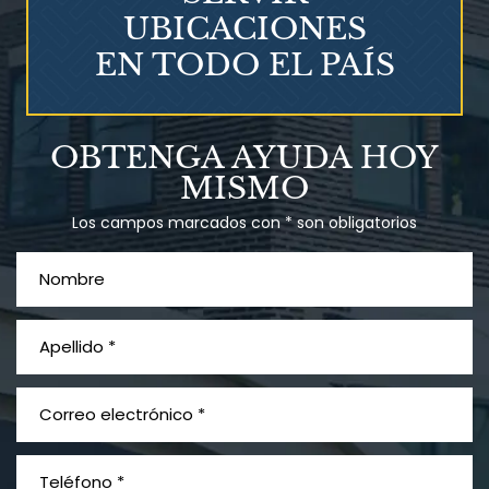
UBICACIONES
EN TODO EL PAÍS
Talco en polvo
OBTENGA AYUDA HOY
Ovary cancer
MISMO
Los campos marcados con * son obligatorios
¿Qué es el mesotelioma?