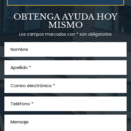
Talco en polvo
OBTENGA AYUDA HOY
Ovary cancer
MISMO
Los campos marcados con * son obligatorios
¿Qué es el mesotelioma?