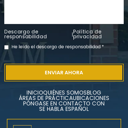
Descargo de
Política de
|
PVC Cloruro de polivinilo
responsabilidad
privacidad
Exposición
He leído el descargo de responsabilidad
*
INICIO
QUIÉNES SOMOS
BLOG
ÁREAS DE PRÁCTICA
UBICACIONES
PÓNGASE EN CONTACTO CON
SE HABLA ESPAÑOL
Litigios por mesotelioma