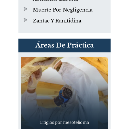
Muerte Por Negligencia
Zantac Y Ranitidina
PVC Cloruro de polivinilo
Áreas De Práctica
Exposición
Litigios por mesotelioma