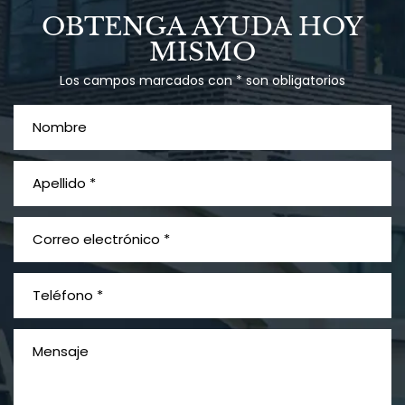
Talco en polvo
OBTENGA AYUDA HOY
Ovary cancer
MISMO
Los campos marcados con * son obligatorios
¿Qué es el mesotelioma?