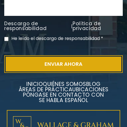
Descargo de
Política de
|
PVC Cloruro de polivinilo
responsabilidad
privacidad
Exposición
He leído el descargo de responsabilidad
*
INICIO
QUIÉNES SOMOS
BLOG
ÁREAS DE PRÁCTICA
UBICACIONES
PÓNGASE EN CONTACTO CON
SE HABLA ESPAÑOL
Litigios por mesotelioma