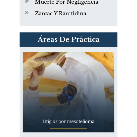
Muerte Por Negligencia
Zantac Y Ranitidina
PVC Cloruro de polivinilo
Áreas De Práctica
Exposición
Litigios por mesotelioma