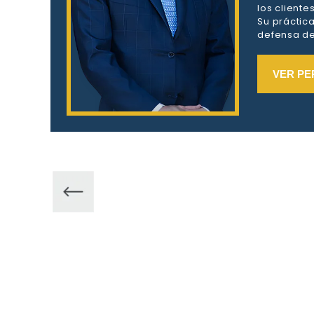
los client
Su práctic
defensa de 
VER PE