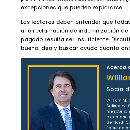
excepciones que pueden explorarse.
Los lectores deben entender que toda
una reclamación de indemnización de l
pagado resulta ser insuficiente. Disc
buena idea y buscar ayuda cuanto ante
Acerca d
Willi
Socio d
William M.
Salisbury,
mesoteliom
experienci
de North Ca
Facultad d