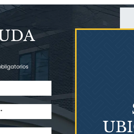
YUDA
bligatorios
UB