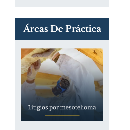
PVC Cloruro de polivinilo
Exposición
Áreas De Práctica
Litigios por mesotelioma