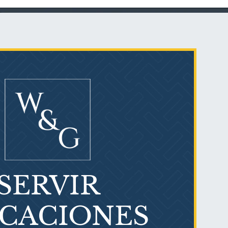
Talco en polvo
Ovary cancer
SERVIR
¿Qué es el mesotelioma?
ICACIONES