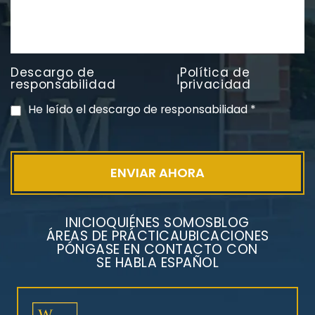
Descargo de
Política de
|
PVC Cloruro de polivinilo
responsabilidad
privacidad
Exposición
He leído el descargo de responsabilidad
*
INICIO
QUIÉNES SOMOS
BLOG
ÁREAS DE PRÁCTICA
UBICACIONES
PÓNGASE EN CONTACTO CON
SE HABLA ESPAÑOL
Litigios por mesotelioma