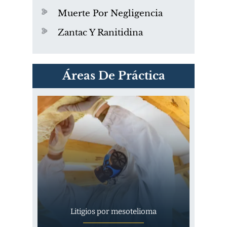
Muerte Por Negligencia
Zantac Y Ranitidina
PVC Cloruro de polivinilo
Áreas De Práctica
Exposición
Litigios por mesotelioma