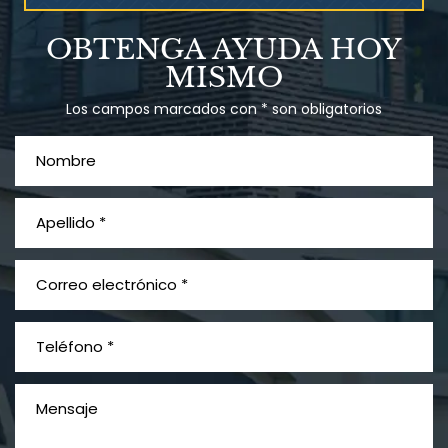
Talco en polvo
OBTENGA AYUDA HOY
Ovary cancer
MISMO
Los campos marcados con * son obligatorios
¿Qué es el mesotelioma?