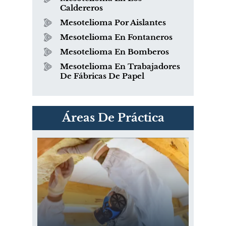
Caldereros
Mesotelioma Por Aislantes
Mesotelioma En Fontaneros
Mesotelioma En Bomberos
Mesotelioma En Trabajadores
De Fábricas De Papel
PVC Cloruro de polivinilo
Áreas De Práctica
Exposición