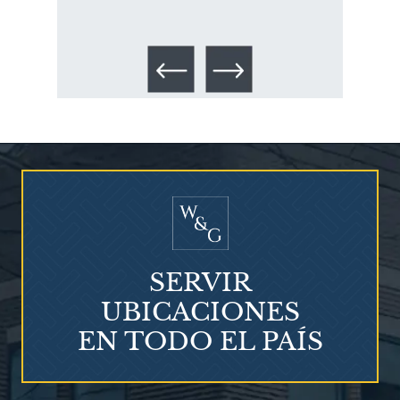
los 
Talco en polvo
Ovary cancer
SERVIR
UBICACIONES
EN TODO EL PAÍS
¿Qué es el mesotelioma?