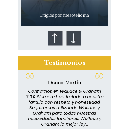
Litigios por mesotelioma
Testimonios
Donna Martin
¿Quién corre el riesgo de
lace y
Confiamos en Wallace & Graham
¿Mesotelioma?
abuelo
100%. Siempre han tratado a nuestra
ext
s que
familia con respeto y honestidad.
m
rmados,
Seguiremos utilizando Wallace y
imp
ra
Graham para todas nuestras
in
o...
necesidades familiares. Wallace y
m
Graham la mejor ley...
metic