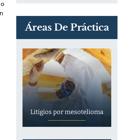
do
PVC Cloruro de polivinilo
en
Exposición
Áreas De Práctica
Litigios por mesotelioma