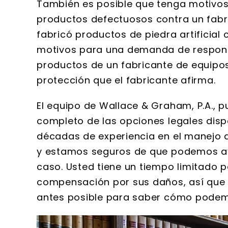
También es posible que tenga motivo
información q
productos defectuosos contra un fab
mantenimien
meticulosos 
fabricó productos de piedra artificia
Todos los abo
motivos para una demanda de responsa
son muy
productos de un fabricante de equipos
protección que el fabricante afirma.
El equipo de Wallace & Graham, P.A., 
completo de las opciones legales dispo
décadas de experiencia en el manejo 
y estamos seguros de que podemos ayu
caso. Usted tiene un tiempo limitado p
compensación por sus daños, así que 
antes posible para saber cómo podem