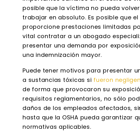
posible que la víctima no pueda volve
trabajar en absoluto. Es posible que e
proporcione prestaciones limitadas pa
vital contratar a un abogado especiali
presentar una demanda por exposición
una indemnización mayor.
Puede tener motivos para presentar 
a sustancias tóxicas si
fueron neglige
de forma que provocaron su exposición 
Susan
requisitos reglamentarios, no sólo pod
daños de los empleados afectados, si
Wallace 
extremadamen
hasta que la OSHA pueda garantizar 
y meticuloso
normativas aplicables.
impresionado 