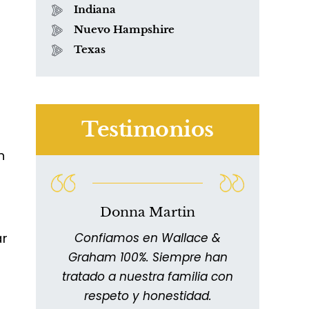
Indiana
Nuevo Hampshire
Texas
Testimonios
n
Donna Martin
ar
n
Confiamos en Wallace &
11
Graham 100%. Siempre han
extr
Han
tratado a nuestra familia con
y me
les.
respeto y honestidad.
impre