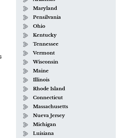
Maryland
Pensilvania
Ohio
Kentucky
Tennessee
Vermont
s
Wisconsin
e
Maine
Illinois
Rhode Island
Connecticut
o
Massachusetts
Nueva Jersey
Michigan
Luisiana