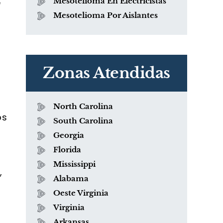
Mesotelioma En Electricistas
e
Mesotelioma Por Aislantes
Zonas Atendidas
North Carolina
os
South Carolina
Georgia
Florida
Mississippi
,
Alabama
Oeste Virginia
Virginia
Arkansas