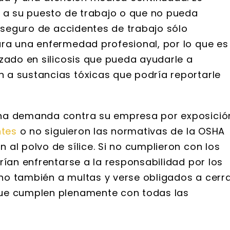
r a su puesto de trabajo o que no pueda
l seguro de accidentes de trabajo sólo
ra una enfermedad profesional, por lo que es
zado en silicosis que pueda ayudarle a
 a sustancias tóxicas que podría reportarle
una demanda contra su empresa por exposició
ntes
o no siguieron las normativas de la OSHA
al polvo de sílice. Si no cumplieron con los
 S. Webb
Brooke Adams
rían enfrentarse a la responsabilidad por los
no también a multas y verse obligados a cerr
y Graham son
He estado trabajando co
te profesionales
Wallace y Graham desde 20
que cumplen plenamente con todas las
s. Yo estaba muy
cuando mi abuelo falleció. 
con la cantidad de
sido nada menos que increíb