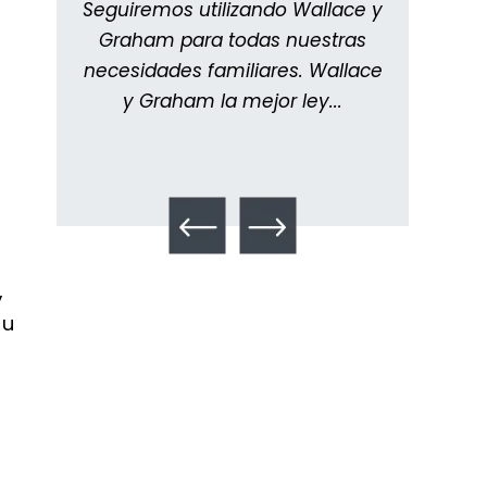
,
Seguiremos utilizando Wallace y
info
ra
Graham para todas nuestras
man
o...
necesidades familiares. Wallace
meti
y Graham la mejor ley...
Todo
,
su