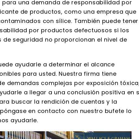
s para una demanda de responsabilidad por
ue reunieron y el
Están muy bien informados
ricante de productos, como una empresa que
to de registros
extremadamente rápido pa
que mantuvieron.
responder, y super paciente. Y
l contaminados con sílice. También puede tener
gados de la firma
bilidad por productos defectuosos si los
 amables...
 de seguridad no proporcionan el nivel de
puede ayudarle a determinar el alcance
nibles para usted. Nuestra firma tiene
de demandas complejas por exposición tóxica
darle a llegar a una conclusión positiva en 
ara buscar la rendición de cuentas y la
póngase en contacto con nuestro bufete lo
os ayudarle.