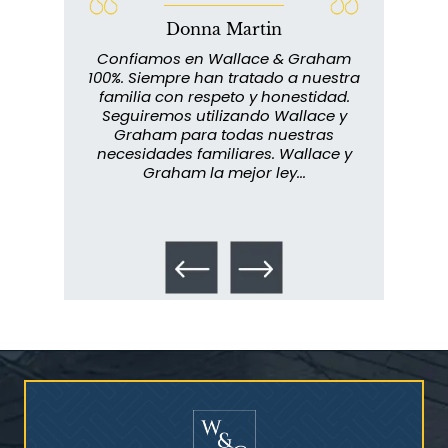
Donna Martin
lace y
Confiamos en Wallace & Graham
abuelo
100%. Siempre han tratado a nuestra
ext
s que
familia con respeto y honestidad.
m
rmados,
Seguiremos utilizando Wallace y
imp
ra
Graham para todas nuestras
in
o...
necesidades familiares. Wallace y
m
Graham la mejor ley...
metic
los 