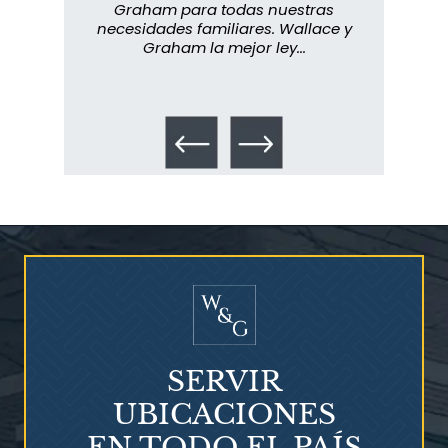
ra
Graham para todas nuestras
in
o...
necesidades familiares. Wallace y
m
Graham la mejor ley...
metic
los 
SERVIR
UBICACIONES
EN TODO EL PAÍS