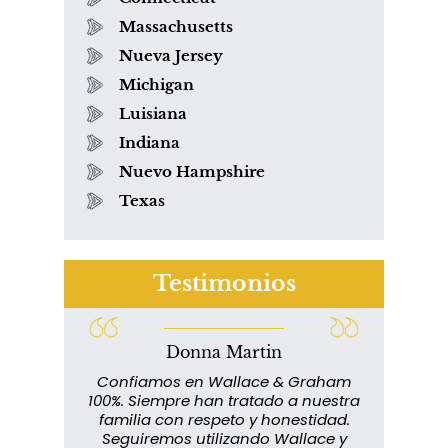
Massachusetts
Nueva Jersey
Michigan
Luisiana
Indiana
Nuevo Hampshire
Texas
Testimonios
Donna Martin
lace y
Confiamos en Wallace & Graham
abuelo
100%. Siempre han tratado a nuestra
ext
s que
familia con respeto y honestidad.
m
rmados,
Seguiremos utilizando Wallace y
imp