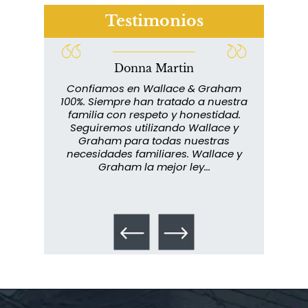
Testimonios
Donna Martin
lace y
Confiamos en Wallace & Graham
abuelo
100%. Siempre han tratado a nuestra
ext
s que
familia con respeto y honestidad.
m
rmados,
Seguiremos utilizando Wallace y
imp
ra
Graham para todas nuestras
in
o...
necesidades familiares. Wallace y
m
Graham la mejor ley...
metic
los 