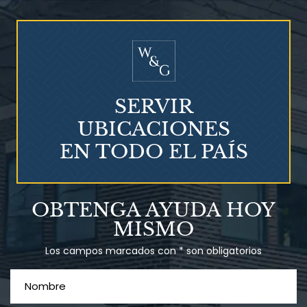
¿Quién corre el riesgo de
¿Mesotelioma?
SERVIR
UBICACIONES
EN TODO EL PAÍS
Talco en polvo
OBTENGA AYUDA HOY
Ovary cancer
MISMO
Los campos marcados con * son obligatorios