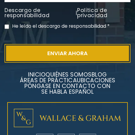
Descargo de
Política de
|
PVC Cloruro de polivinilo
responsabilidad
privacidad
Exposición
He leído el descargo de responsabilidad
*
INICIO
QUIÉNES SOMOS
BLOG
ÁREAS DE PRÁCTICA
UBICACIONES
PÓNGASE EN CONTACTO CON
SE HABLA ESPAÑOL
Litigios por mesotelioma