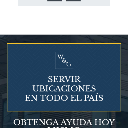
¿Quién corre el riesgo de
¿Mesotelioma?
SERVIR
UBICACIONES
EN TODO EL PAÍS
Talco en polvo
OBTENGA AYUDA HOY
Ovary cancer