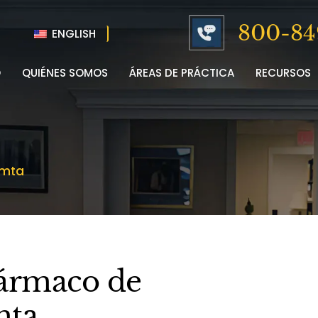
800-84
ENGLISH
O
QUIÉNES SOMOS
ÁREAS DE PRÁCTICA
RECURSOS
imta
fármaco de
mta