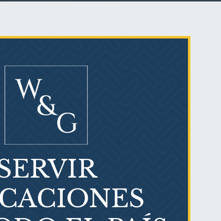
Talco en polvo
Ovary cancer
SERVIR
¿Qué es el mesotelioma?
ICACIONES