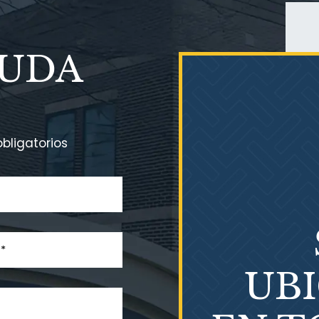
YUDA
bligatorios
UB