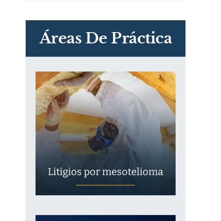
PVC Cloruro de polivinilo
Exposición
Áreas De Práctica
Litigios por mesotelioma