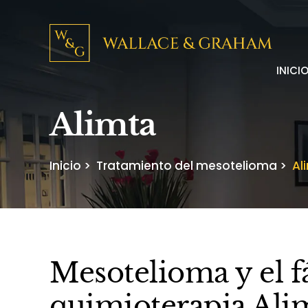
INICI
Alimta
Inicio
>
Tratamiento del mesotelioma
>
Al
Mesotelioma y el 
quimioterapia Ali