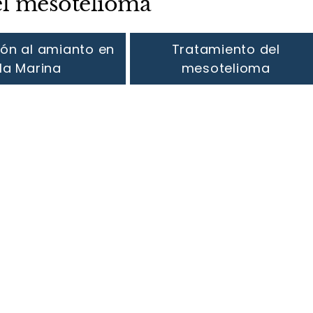
el mesotelioma
ión al amianto en
Tratamiento del
la Marina
mesotelioma