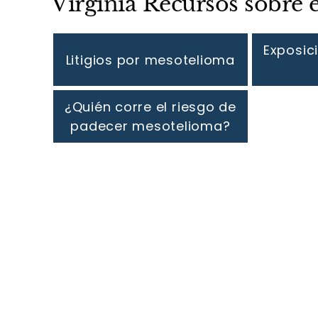
Virginia Recursos sobre 
Exposic
Litigios por mesotelioma
¿Quién corre el riesgo de
padecer mesotelioma?