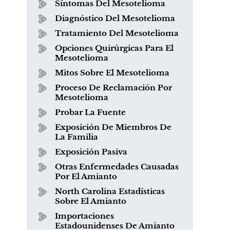
Síntomas Del Mesotelioma
Diagnóstico Del Mesotelioma
Tratamiento Del Mesotelioma
Opciones Quirúrgicas Para El
Mesotelioma
Mitos Sobre El Mesotelioma
Proceso De Reclamación Por
Mesotelioma
Probar La Fuente
Exposición De Miembros De
La Familia
Exposición Pasiva
Otras Enfermedades Causadas
s
¿Qué es el mesotelioma?
Por El Amianto
North Carolina Estadísticas
Sobre El Amianto
Importaciones
Estadounidenses De Amianto