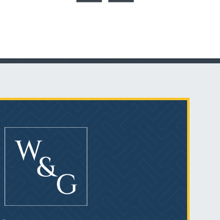
Talco en polvo
Ovary cancer