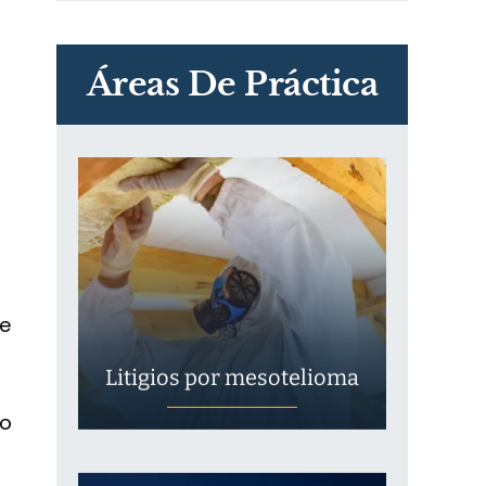
PVC Cloruro de polivinilo
Exposición
Áreas De Práctica
de
Litigios por mesotelioma
ho