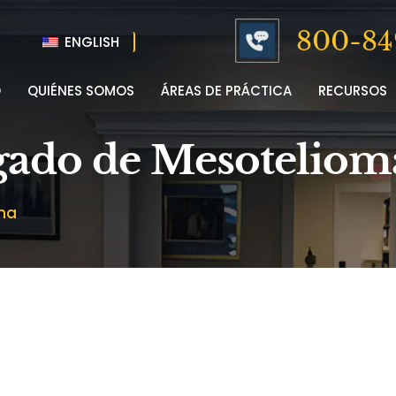
800-84
ENGLISH
O
QUIÉNES SOMOS
ÁREAS DE PRÁCTICA
RECURSOS
gado de Mesoteliom
ma