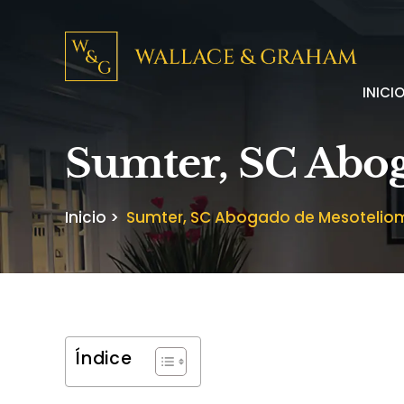
INICI
Sumter, SC Abo
Inicio
>
Sumter, SC Abogado de Mesotelio
Índice