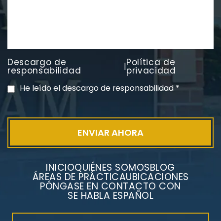
Descargo de
Política de
|
PVC Cloruro de polivinilo
responsabilidad
privacidad
Exposición
He leído el descargo de responsabilidad
*
INICIO
QUIÉNES SOMOS
BLOG
ÁREAS DE PRÁCTICA
UBICACIONES
PÓNGASE EN CONTACTO CON
SE HABLA ESPAÑOL
Litigios por mesotelioma