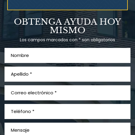
Talco en polvo
OBTENGA AYUDA HOY
Ovary cancer
MISMO
Los campos marcados con * son obligatorios
¿Qué es el mesotelioma?