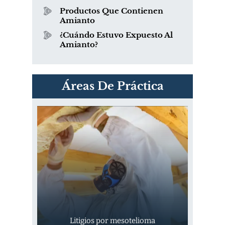
Productos Que Contienen
Amianto
¿Cuándo Estuvo Expuesto Al
Amianto?
PVC Cloruro de polivinilo
Áreas De Práctica
Exposición
Litigios por mesotelioma