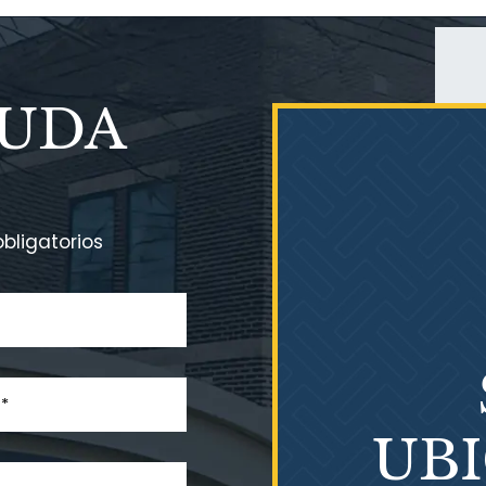
YUDA
bligatorios
UB