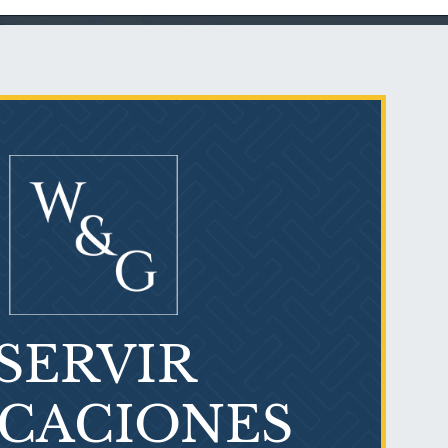
Talco en polvo
Ovary cancer
SERVIR
¿Qué es el mesotelioma?
ICACIONES