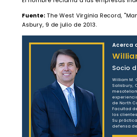
El hombre reclama a las empresas ind
Fuente:
The West Virginia Record, "Ma
Asbury, 9 de julio de 2013.
Acerca d
Willi
Socio d
William M.
Salisbury,
mesoteliom
experienci
de North Ca
Facultad d
los client
Su práctic
defensa de 