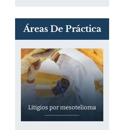
PVC Cloruro de polivinilo
Exposición
Áreas De Práctica
Litigios por mesotelioma