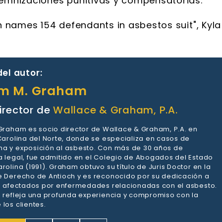
emnizaciones punitivas y compensatorias.
n names 154 defendants in asbestos suit", Kyla
el autor:
am M. Graham
irector de
Wallace & Graham, P.A.
 Graham es socio director de Wallace & Graham, P.A. en
 Carolina del Norte, donde se especializa en casos de
a y exposición al asbesto. Con más de 30 años de
a legal, fue admitido en el Colegio de Abogados del Estado
rolina (1991). Graham obtuvo su título de Juris Doctor en la
e Derecho de Antioch y es reconocido por su dedicación a
es afectados por enfermedades relacionadas con el asbesto.
a refleja una profunda experiencia y compromiso con la
los clientes.