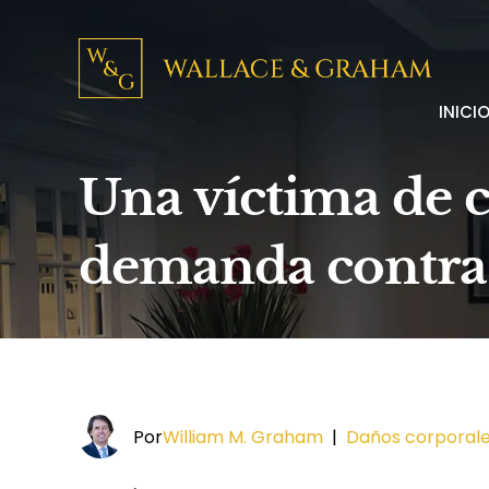
INICI
Una víctima de 
demanda contra
Por
William M. Graham
|
Daños corporal