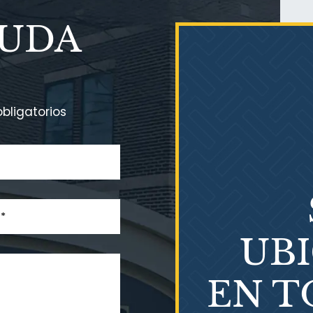
YUDA
bligatorios
UB
EN T