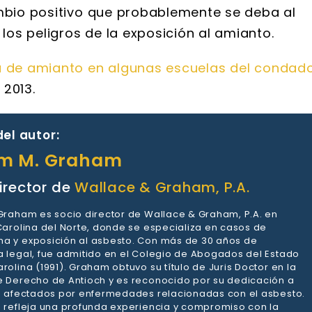
ambio positivo que probablemente se deba al
os peligros de la exposición al amianto.
a de amianto en algunas escuelas del condad
 2013.
el autor:
am M. Graham
irector de
Wallace & Graham, P.A.
 Graham es socio director de Wallace & Graham, P.A. en
 Carolina del Norte, donde se especializa en casos de
a y exposición al asbesto. Con más de 30 años de
a legal, fue admitido en el Colegio de Abogados del Estado
rolina (1991). Graham obtuvo su título de Juris Doctor en la
e Derecho de Antioch y es reconocido por su dedicación a
es afectados por enfermedades relacionadas con el asbesto.
a refleja una profunda experiencia y compromiso con la