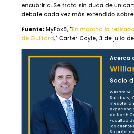
encubrirla. Se trata sin duda de un c
debate cada vez más extendido sobre l
Fuente:
MyFox8, "
En marcha la retirad
de Guilford
," Carter Coyle, 3 de julio de
Acerca d
Willi
Socio d
William M.
Salisbury,
mesoteliom
experienci
de North Ca
Facultad d
los client
Su práctic