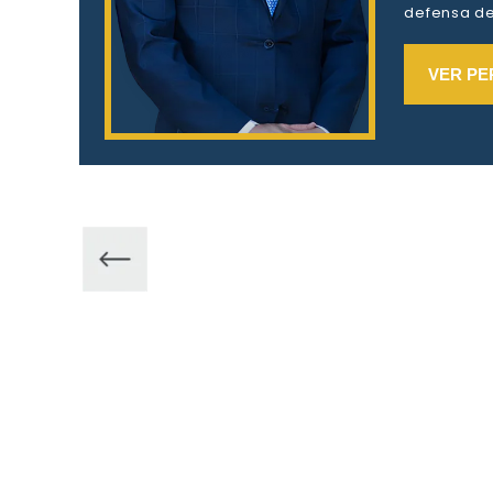
defensa de 
VER PE