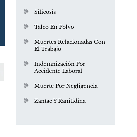
Silicosis
Talco En Polvo
Muertes Relacionadas Con
El Trabajo
¿Qué es el mesotelioma?
Indemnización Por
Accidente Laboral
Muerte Por Negligencia
Zantac Y Ranitidina
PVC Cloruro de polivinilo