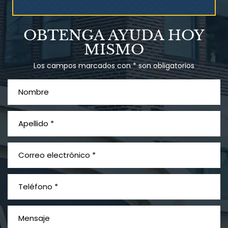
Talco en polvo
OBTENGA AYUDA HOY
Ovary cancer
MISMO
Los campos marcados con * son obligatorios
¿Qué es el mesotelioma?