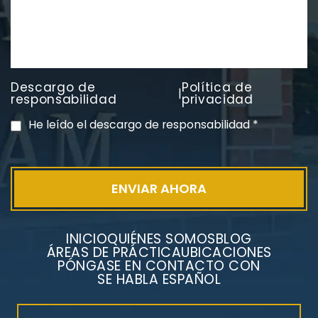
Descargo de
Política de
|
PVC Cloruro de polivinilo
responsabilidad
privacidad
Exposición
He leído el descargo de responsabilidad
*
INICIO
QUIÉNES SOMOS
BLOG
ÁREAS DE PRÁCTICA
UBICACIONES
PÓNGASE EN CONTACTO CON
SE HABLA ESPAÑOL
Litigios por mesotelioma