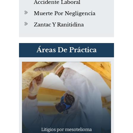
Accidente Laboral
Muerte Por Negligencia
Zantac Y Ranitidina
PVC Cloruro de polivinilo
Áreas De Práctica
Exposición
Litigios por mesotelioma