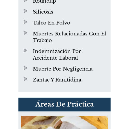
Roundup
Silicosis
Talco En Polvo
Muertes Relacionadas Con El
Trabajo
Indemnización Por
Accidente Laboral
Muerte Por Negligencia
Zantac Y Ranitidina
PVC Cloruro de polivinilo
Áreas De Práctica
Exposición