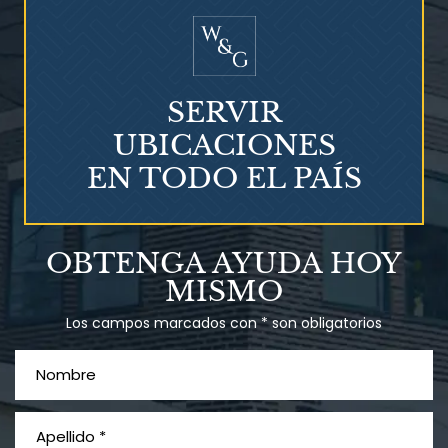
SERVIR
UBICACIONES
EN TODO EL PAÍS
Talco en polvo
OBTENGA AYUDA HOY
Ovary cancer
MISMO
Los campos marcados con * son obligatorios