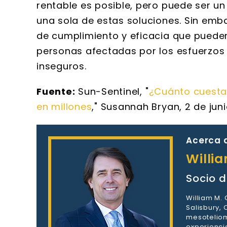
rentable es posible, pero puede ser u
una sola de estas soluciones. Sin emb
de cumplimiento y eficacia que puede
personas afectadas por los esfuerzos
inseguros.
Fuente:
Sun-Sentinel, "
¿Cuánto cuesta
en millones
," Susannah Bryan, 2 de juni
Acerca d
Willi
Socio d
William M.
Salisbury,
mesoteliom
experienci