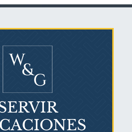
Talco en polvo
Ovary cancer
SERVIR
¿Qué es el mesotelioma?
ICACIONES