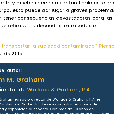
n reto y muchas personas optan finalmente po
argo, esto puede dar lugar a graves problema
n tener consecuencias devastadoras para las
 de retirada inadecuados, retrasados o
 transportar la suciedad contaminada? Piens
o de 2015.
el autor:
am M. Graham
irector de
Wallace & Graham, P.A.
 Graham es socio director de Wallace & Graham, P.A. en
 Carolina del Norte, donde se especializa en casos de
a y exposición al asbesto. Con más de 30 años de
a legal, fue admitido en el Colegio de Abogados del Estado