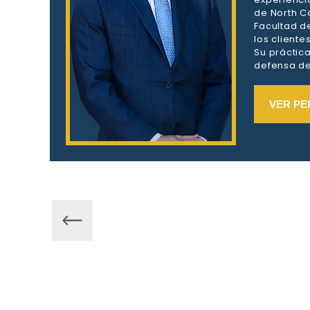
de North Ca
Facultad d
los client
Su práctic
defensa de 
VER PE