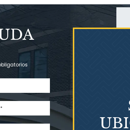
YUDA
bligatorios
UB