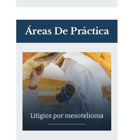
PVC Cloruro de polivinilo
Exposición
Áreas De Práctica
Litigios por mesotelioma