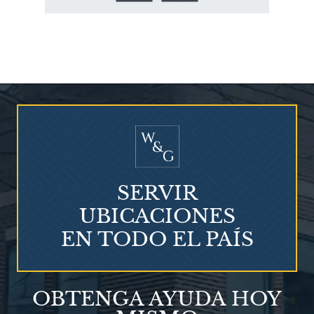
¿Quién corre el riesgo de
¿Mesotelioma?
SERVIR
UBICACIONES
EN TODO EL PAÍS
Talco en polvo
OBTENGA AYUDA HOY
Ovary cancer