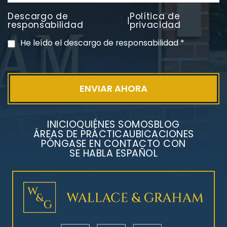
Descargo de
Política de
|
PVC Cloruro de polivinilo
responsabilidad
privacidad
Exposición
He leído el descargo de responsabilidad
*
INICIO
QUIÉNES SOMOS
BLOG
ÁREAS DE PRÁCTICA
UBICACIONES
PÓNGASE EN CONTACTO CON
SE HABLA ESPAÑOL
Litigios por mesotelioma