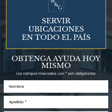
SERVIR
UBICACIONES
EN TODO EL PAÍS
Talco en polvo
OBTENGA AYUDA HOY
Ovary cancer
MISMO
Los campos marcados con * son obligatorios