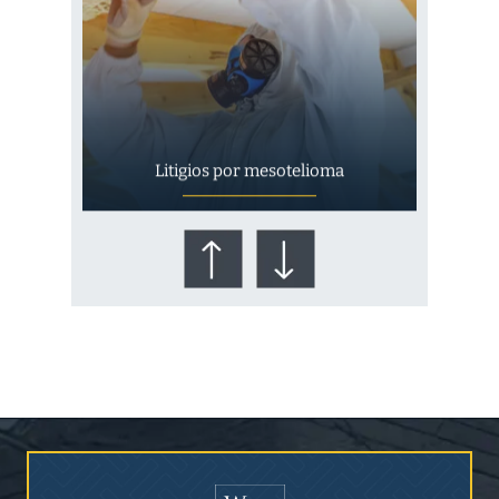
Litigios por mesotelioma
¿Quién corre el riesgo de
¿Mesotelioma?