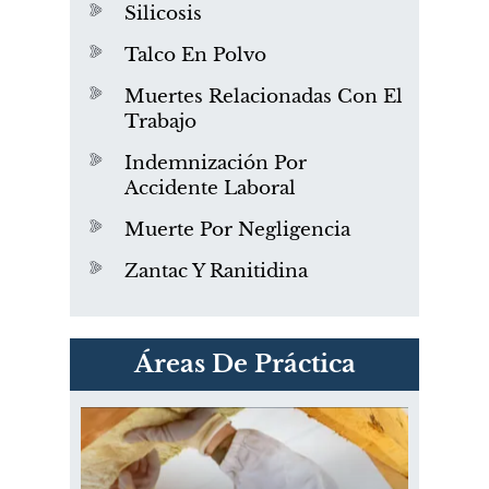
Silicosis
Talco En Polvo
Muertes Relacionadas Con El
Trabajo
Indemnización Por
Accidente Laboral
Muerte Por Negligencia
Zantac Y Ranitidina
PVC Cloruro de polivinilo
Áreas De Práctica
Exposición