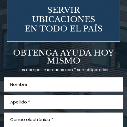
SERVIR
UBICACIONES
EN TODO EL PAÍS
Talco en polvo
OBTENGA AYUDA HOY
Ovary cancer
MISMO
Los campos marcados con * son obligatorios