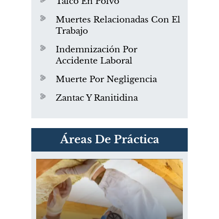
Talco En Polvo
Muertes Relacionadas Con El
Trabajo
Indemnización Por
Accidente Laboral
Muerte Por Negligencia
Zantac Y Ranitidina
PVC Cloruro de polivinilo
Áreas De Práctica
Exposición