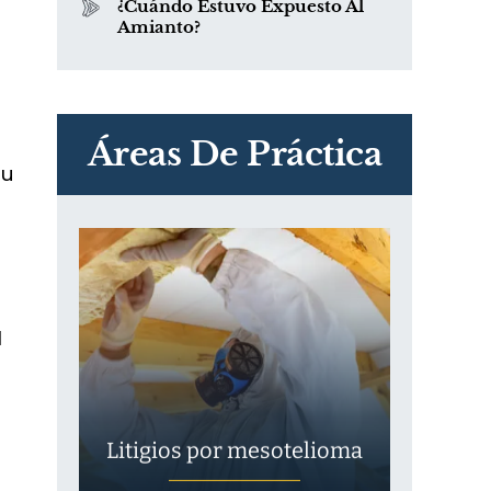
¿Cuándo Estuvo Expuesto Al
Amianto?
PVC Cloruro de polivinilo
Exposición
Áreas De Práctica
su
l
Litigios por mesotelioma