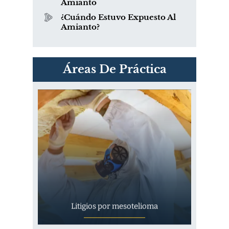
Amianto
¿Cuándo Estuvo Expuesto Al
Amianto?
PVC Cloruro de polivinilo
Áreas De Práctica
Exposición
Litigios por mesotelioma