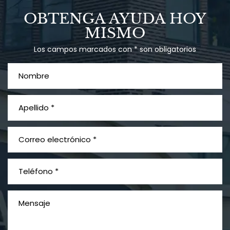
Talco en polvo
OBTENGA AYUDA HOY
Ovary cancer
MISMO
Los campos marcados con * son obligatorios
¿Qué es el mesotelioma?