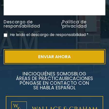
Descargo de
Política de
|
PVC Cloruro de polivinilo
responsabilidad
privacidad
Exposición
He leído el descargo de responsabilidad
*
INICIO
QUIÉNES SOMOS
BLOG
ÁREAS DE PRÁCTICA
UBICACIONES
PÓNGASE EN CONTACTO CON
SE HABLA ESPAÑOL
Litigios por mesotelioma