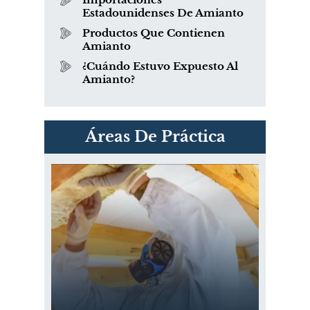
Estadounidenses De Amianto
Productos Que Contienen
Amianto
¿Cuándo Estuvo Expuesto Al
Amianto?
PVC Cloruro de polivinilo
Áreas De Práctica
Exposición