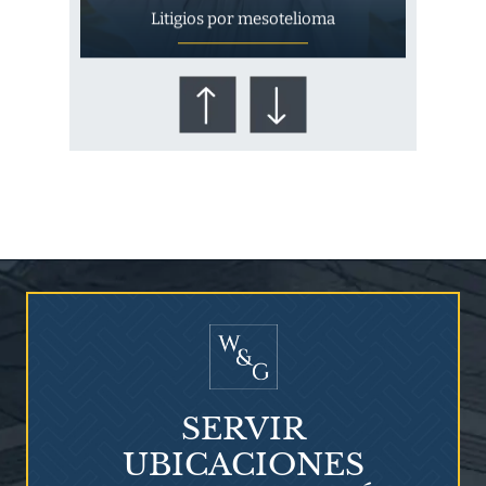
Litigios por mesotelioma
¿Quién corre el riesgo de
¿Mesotelioma?
SERVIR
UBICACIONES