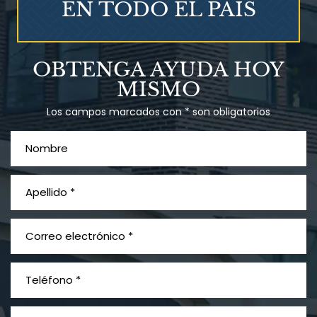
EN TODO EL PAÍS
Talco en polvo
OBTENGA AYUDA HOY
Ovary cancer
MISMO
Los campos marcados con * son obligatorios
¿Qué es el mesotelioma?