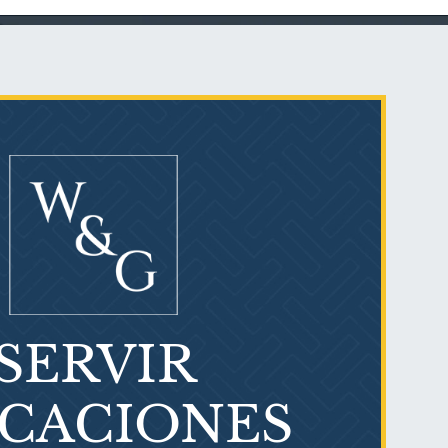
Talco en polvo
Ovary cancer
SERVIR
¿Qué es el mesotelioma?
ICACIONES