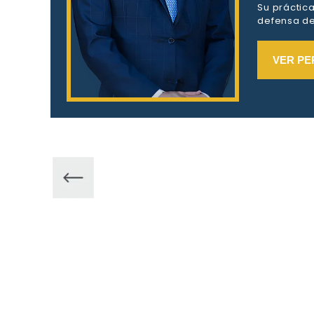
Su práctic
defensa de 
VER PE