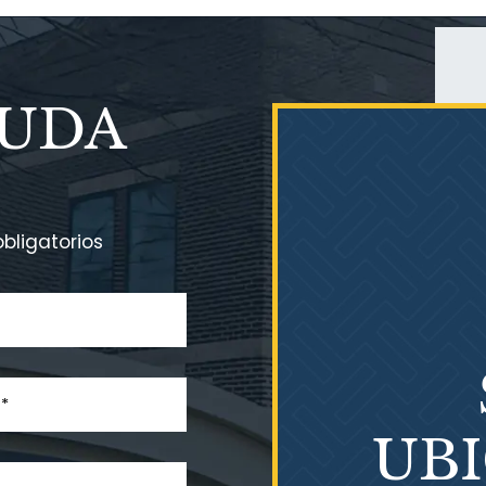
YUDA
bligatorios
UB