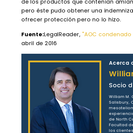
de los productos que contenían amian
pero éste pudo obtener una indemniza
ofrecer protección pero no lo hizo.
Fuente:
LegalReader,
"AOC condenado a
abril de 2016
Acerca d
Willi
Socio d
William M.
Salisbury,
mesoteliom
experienci
de North Ca
Facultad d
los client