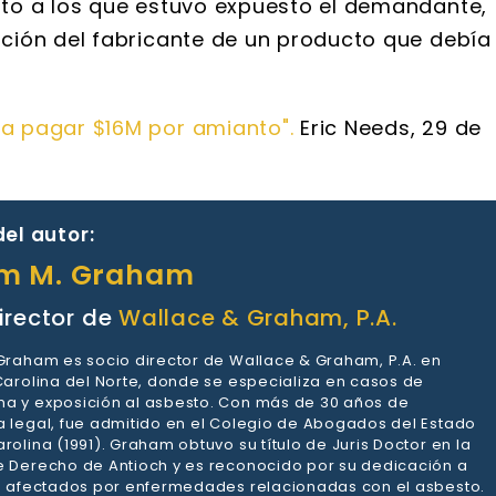
to a los que estuvo expuesto el demandante,
ción del fabricante de un producto que debía
 pagar $16M por amianto".
Eric Needs, 29 de
el autor:
am M. Graham
irector de
Wallace & Graham, P.A.
 Graham es socio director de Wallace & Graham, P.A. en
 Carolina del Norte, donde se especializa en casos de
a y exposición al asbesto. Con más de 30 años de
a legal, fue admitido en el Colegio de Abogados del Estado
rolina (1991). Graham obtuvo su título de Juris Doctor en la
e Derecho de Antioch y es reconocido por su dedicación a
es afectados por enfermedades relacionadas con el asbesto.