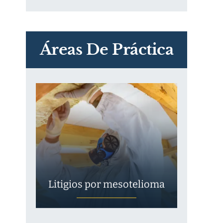
PVC Cloruro de polivinilo
Exposición
Áreas De Práctica
Litigios por mesotelioma