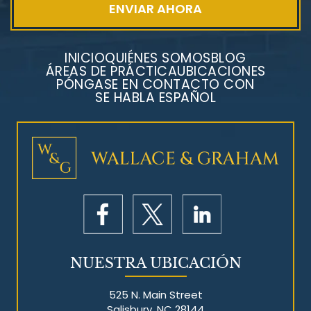
INICIO
QUIÉNES SOMOS
BLOG
ÁREAS DE PRÁCTICA
UBICACIONES
PÓNGASE EN CONTACTO CON
SE HABLA ESPAÑOL
Litigios por mesotelioma
NUESTRA UBICACIÓN
525 N. Main Street
Salisbury, NC 28144