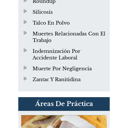
Roundup
Silicosis
Talco En Polvo
Muertes Relacionadas Con El
Trabajo
Indemnización Por
Accidente Laboral
Muerte Por Negligencia
Zantac Y Ranitidina
PVC Cloruro de polivinilo
Áreas De Práctica
Exposición