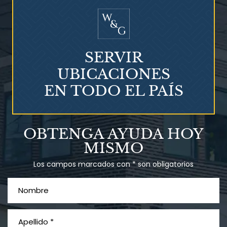
¿Mesotelioma?
SERVIR
UBICACIONES
EN TODO EL PAÍS
Talco en polvo
OBTENGA AYUDA HOY
Ovary cancer
MISMO
Los campos marcados con * son obligatorios