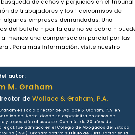
 búsqueda de daños y perjuicios en el tribunal
ón de trabajadores y los fideicomisos de
or algunas empresas demandadas. Una
os del bufete - por la que no se cobra - pued
y al menos una compensación parcial por las
al. Para más información, visite nuestro
el autor:
am M. Graham
irector de
Wallace & Graham, P.A.
 Graham es socio director de Wallace & Graham, P.A. en
 Carolina del Norte, donde se especializa en casos de
a y exposición al asbesto. Con más de 30 años de
a legal, fue admitido en el Colegio de Abogados del Estado
rolina (1991). Graham obtuvo su título de Juris Doctor en la