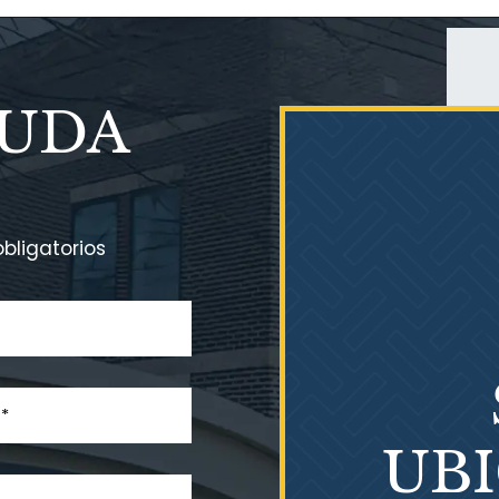
YUDA
bligatorios
UB