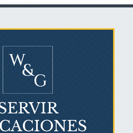
Talco en polvo
Ovary cancer
SERVIR
¿Qué es el mesotelioma?
ICACIONES