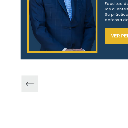
Facultad d
los client
Su práctic
defensa de 
VER PE