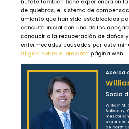
bufete también tiene experiencia en la
de quiebras, el sistema de compensaci
amianto que han sido establecidos p
consulta inicial con uno de los abogad
conducir a la recuperación de daños 
enfermedades causadas por este miner
Litigios sobre el amianto
página web.
Acerca d
Willi
Socio d
William M.
Salisbury,
mesoteliom
experienci
de North Ca