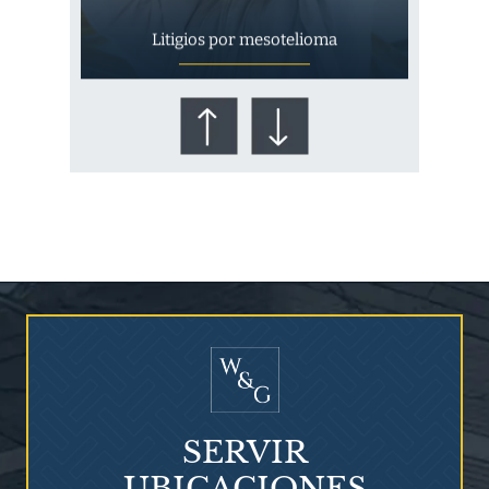
Litigios por mesotelioma
¿Quién corre el riesgo de
¿Mesotelioma?
SERVIR
UBICACIONES