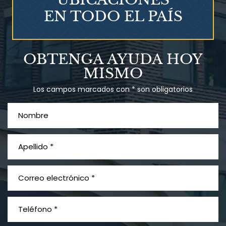
EN TODO EL PAÍS
Talco en polvo
OBTENGA AYUDA HOY
Ovary cancer
MISMO
Los campos marcados con * son obligatorios
¿Qué es el mesotelioma?