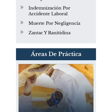
Indemnización Por
Accidente Laboral
Muerte Por Negligencia
Zantac Y Ranitidina
PVC Cloruro de polivinilo
Áreas De Práctica
Exposición