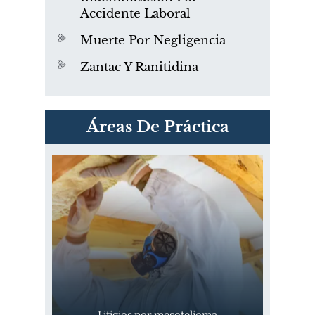
Accidente Laboral
Muerte Por Negligencia
Zantac Y Ranitidina
PVC Cloruro de polivinilo
Áreas De Práctica
Exposición