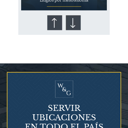
Litigios por mesotelioma
¿Quién corre el riesgo de
¿Mesotelioma?
SERVIR
UBICACIONES
EN TODO EL PAÍS