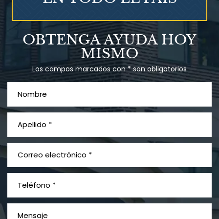
Talco en polvo
OBTENGA AYUDA HOY
Ovary cancer
MISMO
Los campos marcados con * son obligatorios
¿Qué es el mesotelioma?