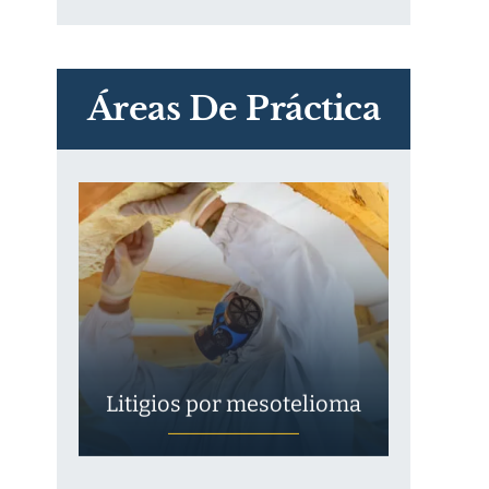
PVC Cloruro de polivinilo
Exposición
Áreas De Práctica
Litigios por mesotelioma