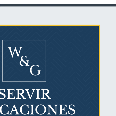
Talco en polvo
Ovary cancer
SERVIR
¿Qué es el mesotelioma?
ICACIONES