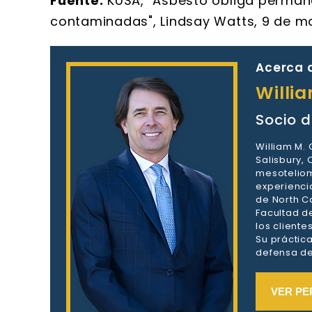
Fuente:
KUSA, "Asbesto obliga permane
contaminadas", Lindsay Watts, 9 de ma
Acerca d
Willi
Socio d
William M.
Salisbury,
mesoteliom
experienci
de North Ca
Facultad d
los client
Su práctic
defensa de 
VER PE