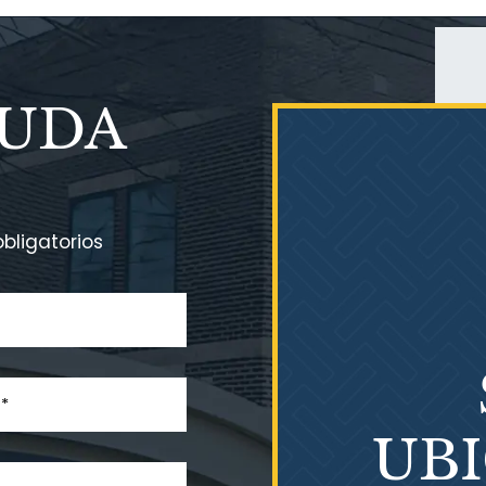
YUDA
bligatorios
UB