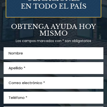
EN TODO EL PAÍS
Talco en polvo
OBTENGA AYUDA HOY
Ovary cancer
MISMO
Los campos marcados con * son obligatorios
¿Qué es el mesotelioma?