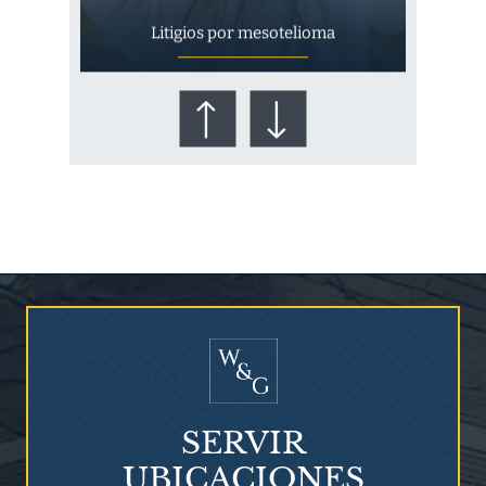
Litigios por mesotelioma
¿Quién corre el riesgo de
¿Mesotelioma?
SERVIR
UBICACIONES