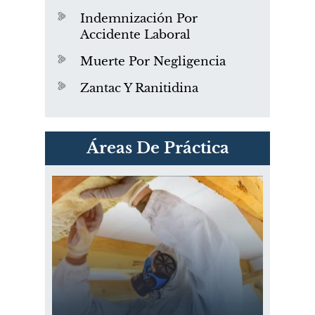
Indemnización Por
Accidente Laboral
Muerte Por Negligencia
Zantac Y Ranitidina
PVC Cloruro de polivinilo
Áreas De Práctica
Exposición