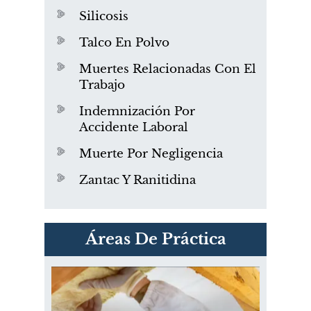
Silicosis
Talco En Polvo
Muertes Relacionadas Con El
Trabajo
Indemnización Por
Accidente Laboral
Muerte Por Negligencia
Zantac Y Ranitidina
PVC Cloruro de polivinilo
Áreas De Práctica
Exposición