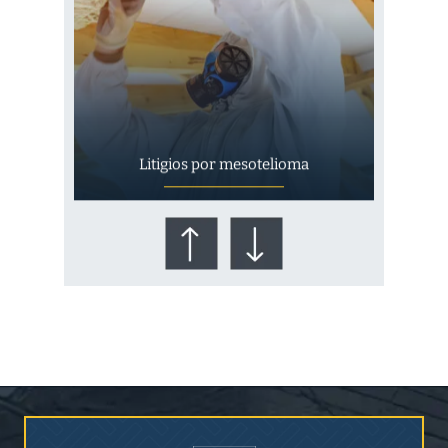
Litigios por mesotelioma
¿Quién corre el riesgo de
¿Mesotelioma?