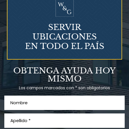
SERVIR
UBICACIONES
EN TODO EL PAÍS
Talco en polvo
OBTENGA AYUDA HOY
Ovary cancer
MISMO
Los campos marcados con * son obligatorios