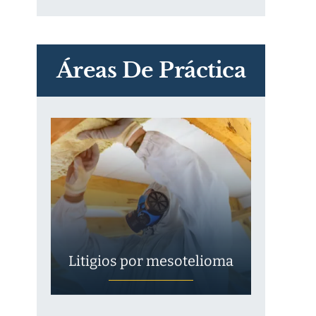
PVC Cloruro de polivinilo
Exposición
Áreas De Práctica
Litigios por mesotelioma