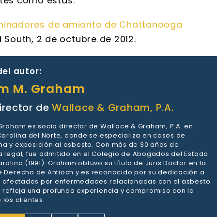
ntes como éstas.
minadores de amianto de Chattanooga
South, 2 de octubre de 2012.
el autor:
am M. Graham
irector de
Wallace & Graham, P.A.
 Graham es socio director de Wallace & Graham, P.A. en
 Carolina del Norte, donde se especializa en casos de
a y exposición al asbesto. Con más de 30 años de
a legal, fue admitido en el Colegio de Abogados del Estado
rolina (1991). Graham obtuvo su título de Juris Doctor en la
e Derecho de Antioch y es reconocido por su dedicación a
es afectados por enfermedades relacionadas con el asbesto.
a refleja una profunda experiencia y compromiso con la
los clientes.