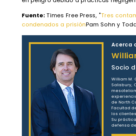
en peligro debido a prácticas neglige
Fuente:
Times Free Press, "
Tres conta
condenados a prisión
Pam Sohn y Todd 
Acerca d
Willi
Socio d
William M.
Salisbury,
mesoteliom
experienci
de North Ca
Facultad d
los client
Su práctic
defensa de 