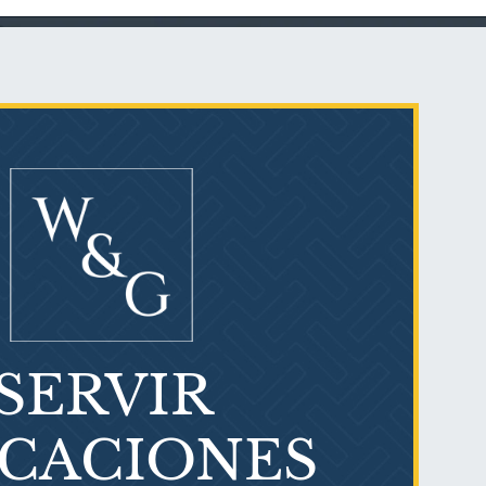
Talco en polvo
Ovary cancer
SERVIR
¿Qué es el mesotelioma?
ICACIONES