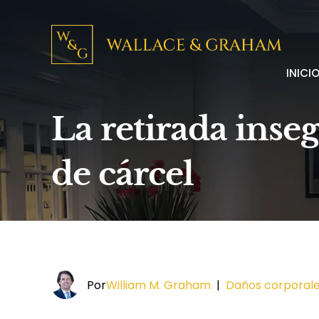
INICI
La retirada inse
de cárcel
Por
William M. Graham
|
Daños corporal