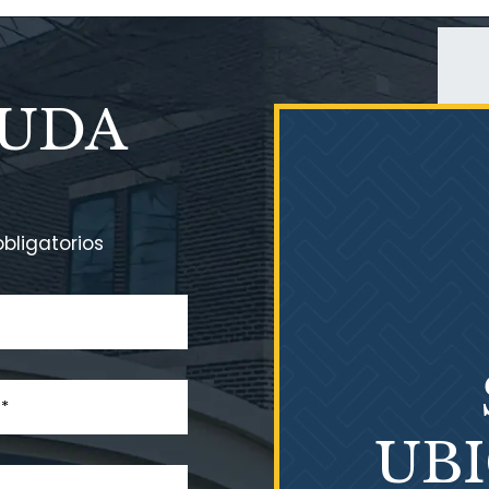
YUDA
bligatorios
UB