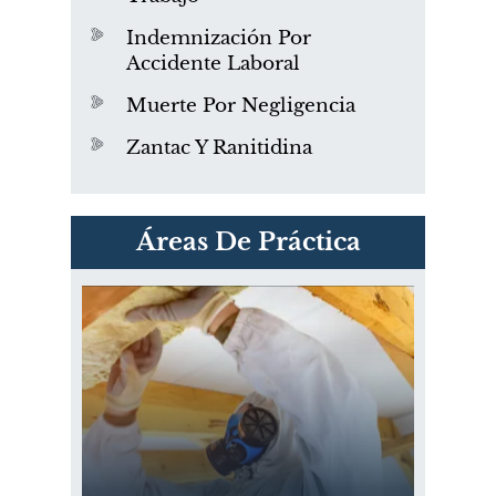
Indemnización Por
Accidente Laboral
Muerte Por Negligencia
Zantac Y Ranitidina
PVC Cloruro de polivinilo
Áreas De Práctica
Exposición