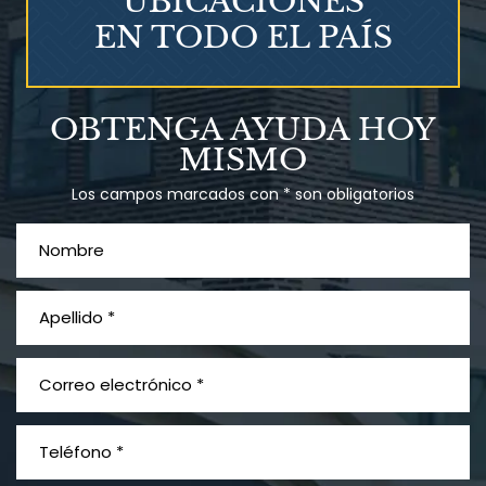
UBICACIONES
EN TODO EL PAÍS
Talco en polvo
OBTENGA AYUDA HOY
Ovary cancer
MISMO
Los campos marcados con * son obligatorios
¿Qué es el mesotelioma?