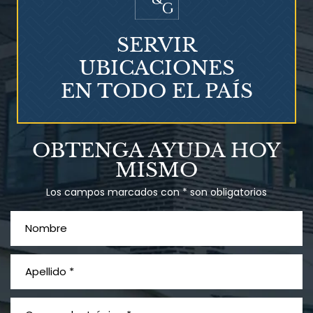
SERVIR
UBICACIONES
EN TODO EL PAÍS
Talco en polvo
OBTENGA AYUDA HOY
Ovary cancer
MISMO
Los campos marcados con * son obligatorios