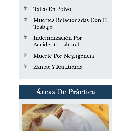
Talco En Polvo
Muertes Relacionadas Con El
Trabajo
Indemnización Por
Accidente Laboral
Muerte Por Negligencia
Zantac Y Ranitidina
PVC Cloruro de polivinilo
Áreas De Práctica
Exposición