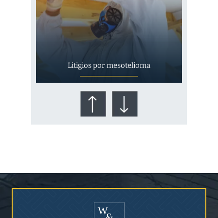
Litigios por mesotelioma
¿Quién corre el riesgo de
¿Mesotelioma?