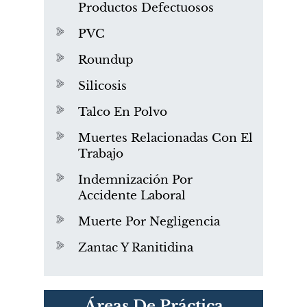
Productos Defectuosos
PVC
Roundup
Silicosis
Talco En Polvo
Muertes Relacionadas Con El
Trabajo
Indemnización Por
Accidente Laboral
Muerte Por Negligencia
Zantac Y Ranitidina
PVC Cloruro de polivinilo
Áreas De Práctica