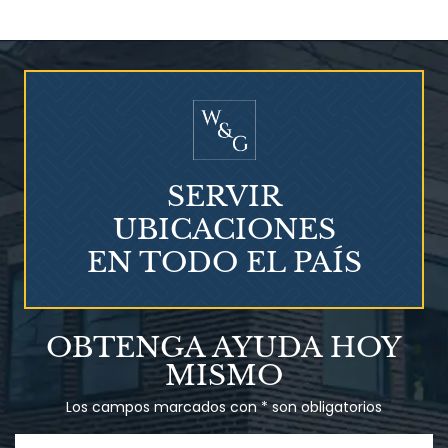
¿Quién corre el riesgo de
¿Mesotelioma?
SERVIR
UBICACIONES
EN TODO EL PAÍS
Talco en polvo
OBTENGA AYUDA HOY
Ovary cancer
MISMO
Los campos marcados con * son obligatorios